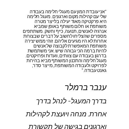
“אני עובדת המון עם מעגלי חלימה בעבודה
שלי עם קהילות מקום וארגונים. מעגל חלימה
היא פרקטיקה מאוד יעילה בלייצר מטרה
משותפת או חלום משותף באופן שמביא
אנרגיה לאנשים, תנועה, כייף וחשק. משתתפים
מספרים שהצליחו לחשוב על דברים שבצורות
אחרות לא היו מגיעים אליהם. זוהי ממש יצירה
משותפת המאפשרת לקבוצה של אנשים
להיות ברמה הכי גבוהה שיש. אני משתמשת
בדרגון בעבודה עם צוותים, וועדות ופרויקטים.
מעגל חלימה והתכנון המשותף מביא בהירות
לפרויקט ולעבודה המשותפת, מייצר סדר,
גאנט עבודה.”
ענבר ברמלר
בדרך המעגל- לנהל בדרך
אחרת. מנחה ויועצת לקהילות
וארגונים בגישה של תקשורת