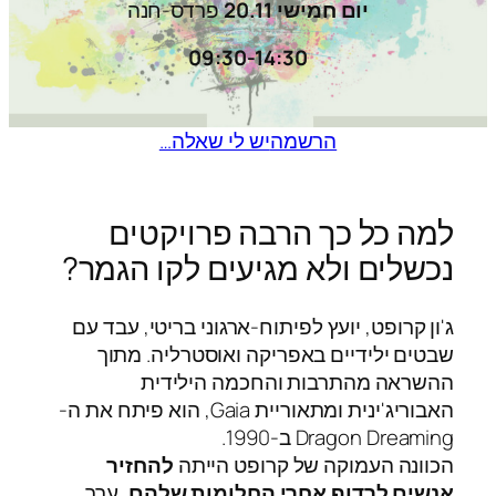
יום חמישי 20.11
פרדס-חנה
09:30-14:30
הרשמה
יש לי שאלה…
למה כל כך הרבה פרויקטים
נכשלים ולא מגיעים לקו הגמר?
ג'ון קרופט, יועץ לפיתוח-ארגוני בריטי, עבד עם
שבטים ילידיים באפריקה ואוסטרליה. מתוך
ההשראה מהתרבות והחכמה הילידית
האבוריג'ינית ומתאוריית Gaia, הוא פיתח את ה-
Dragon Dreaming ב-1990.
הכוונה העמוקה של קרופט הייתה
להחזיר
אנשים לרדוף אחרי החלומות שלהם
, ערך